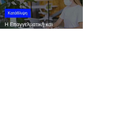
Κατάθλιψη
Η Επαγγελματική και
Προσωπική Ζωή Μετά τον
COVID
Επικοινωνία
Υψηλάντου 18
Κολωνάκι
10676, Αθήνα