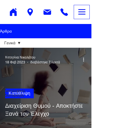
Άρθρα
Γενικά
Όλα τα
Κατερίνα Νικολέτου
άρθρα
18 Φεβ 2023
διαβάστηκε 7 λεπτά
Κατάθλιψη
Άγχος
Θεραπεία
Διατροφικές
Κατάθλιψη
Διαταραχές
Γενικά
Διαχείριση Θυμού - Αποκτήστε
Ξανά τον Έλεγχο